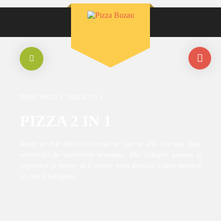
PRIMA PAGINĂ
/
PIZZA 2 IN 1
PIZZA 2 IN 1
Avem un blat delicios cu maia pe care se află cele mai bune
combinații de ingrediente proaspete. Mai adăugăm pasiune și
experiență și reușim să-ți oferim noua definiție a unui preparat
pe care îl îndrăgești.