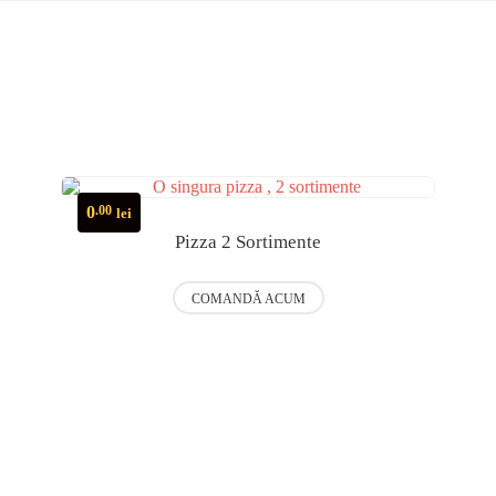
0
.00
lei
Pizza 2 Sortimente
U
COMANDĂ ACUM