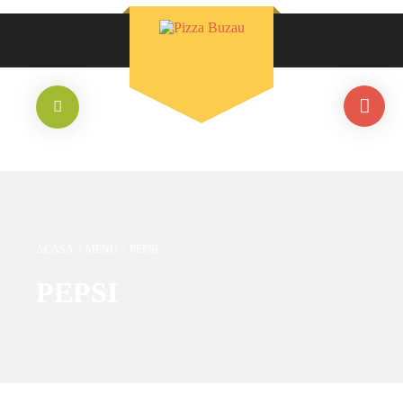
ACASĂ
/
MENU
/
PEPSI
PEPSI