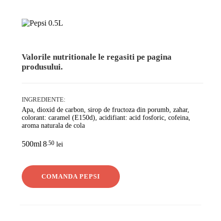
Valorile nutritionale le regasiti pe pagina
produsului.
INGREDIENTE:
Apa, dioxid de carbon, sirop de fructoza din porumb, zahar,
U
colorant: caramel (E150d), acidifiant: acid fosforic, cofeina,
aroma naturala de cola
500ml
8
.50
lei
COMANDA PEPSI