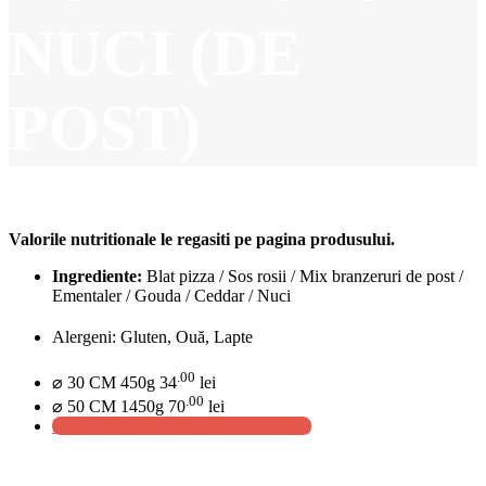
NUCI (DE
POST)
Valorile nutritionale le regasiti pe pagina produsului.
Ingrediente:
Blat pizza / Sos rosii / Mix branzeruri de post /
Ementaler / Gouda / Ceddar / Nuci
Alergeni: Gluten, Ouă, Lapte
.00
⌀ 30 CM 450g
34
lei
.00
⌀ 50 CM 1450g
70
lei
Pizza Pizza Formagi & Nuci (de post)