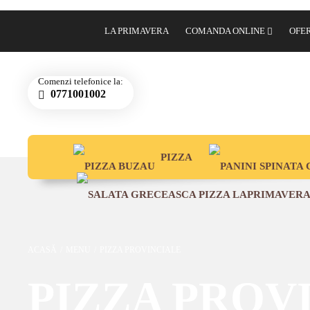
LA PRIMAVERA
COMANDA ONLINE
OFE
PIZZA 
Comenzi telefonice la:
0771001002
PIZZA
ACASĂ
/
MENU
/
PIZZA PROVINCIALE
PIZZA PROV