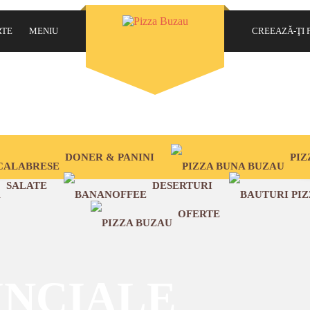
Ai uitat parola?
RTE
MENIU
CREEAZĂ-ŢI 
OBLIGATORIU
NUME UTILIZATOR
*
2 SORTIMENTE
OBLIGATORIU
ADRESĂ EMAIL
*
DONER & PANINI
PIZ
OBLIGATORIU
PAROLĂ
*
SALATE
DESERTURI
OFERTE
Datele dvs. personale vor fi folosite pentru a vă sprijini experiența pe
acest site web, pentru a gestiona accesul la contul dvs. și pentru alte
scopuri descrise în
politică de confidențialitate
.
INCIALE
ÎNSCRIE-MĂ LA NEWSLETTER!