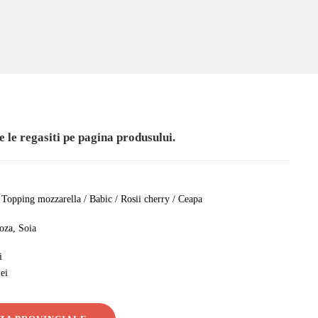
e le regasiti pe pagina produsului.
 / Topping mozzarella / Babic / Rosii cherry / Ceapa
oza, Soia
i
lei