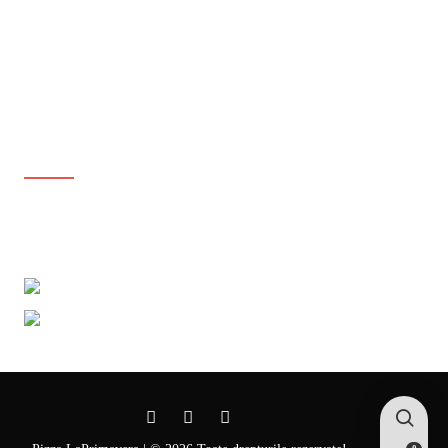
Parolă pierdută
Meniu Online
Produse Favorite
Social Media