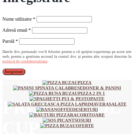
Obligatoriu
Nume utilizator
*
Obligatoriu
Adresă email
*
Obligatoriu
Parolă
*
Datele dvs. personale vor fi folosite pentru a vă sprijini experiența pe acest site
web, pentru a gestiona accesul la contul dvs. și pentru alte scopuri descrise în
politică de confidențialitate
.
Înregistrare
Acasă
/
Menu
/
Profiterol CUP
PIZZA
DONER & PANINI
PIZZA 2 IN 1
PASTE
PROFITEROL
SALATE
DESERTURI
RACORITOARE
SOSURI
CUP
OFERTE