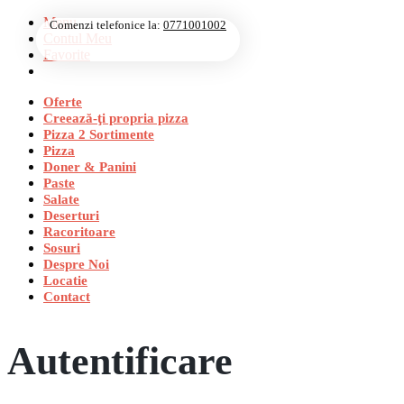
Menu
Comenzi telefonice la:
0771001002
Contul Meu
Favorite
Oferte
Creează-ţi propria pizza
Pizza 2 Sortimente
Pizza
Doner & Panini
Paste
Salate
Deserturi
Racoritoare
Sosuri
Despre Noi
Locatie
Contact
Autentificare