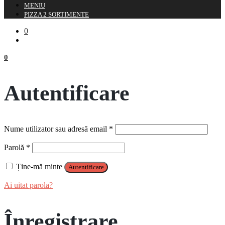
MENIU
PIZZA 2 SORTIMENTE
0
0
Autentificare
Obligatoriu
Nume utilizator sau adresă email
*
Obligatoriu
Parolă
*
Ține-mă minte
Autentificare
Ai uitat parola?
Înregistrare