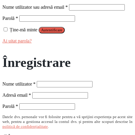
Obligatoriu
Nume utilizator sau adresă email
*
Obligatoriu
Parolă
*
Ține-mă minte
Autentificare
Ai uitat parola?
Înregistrare
Obligatoriu
Nume utilizator
*
Obligatoriu
Adresă email
*
Obligatoriu
Parolă
*
Datele dvs. personale vor fi folosite pentru a vă sprijini experiența pe acest site
web, pentru a gestiona accesul la contul dvs. și pentru alte scopuri descrise în
politică de confidențialitate
.