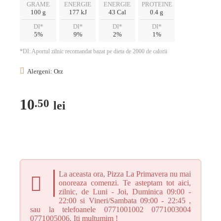
GRAME
ENERGIE
ENERGIE
PROTEINE
100 g
177 kJ
43 Cal
0.4 g
DI*
DI*
DI*
DI*
5%
9%
2%
1%
*DI: Aportul zilnic recomandat bazat pe dieta de 2000 de calorii
Alergeni: Orz
10
.50
lei
U
La aceasta ora, Pizza La Primavera nu mai
onoreaza comenzi. Te asteptam tot aici,
zilnic, de Luni - Joi, Duminica 09:00 -
22:00 si Vineri/Sambata 09:00 - 22:45 ,
sau la telefoanele 0771001002 0771003004
0771005006. Iti multumim !