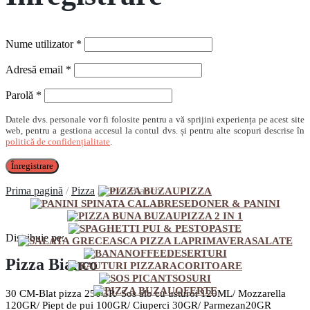
Obligatoriu
Nume utilizator
*
Obligatoriu
Adresă email
*
Obligatoriu
Parolă
*
Datele dvs. personale vor fi folosite pentru a vă sprijini experiența pe acest site
web, pentru a gestiona accesul la contul dvs. și pentru alte scopuri descrise în
politică de confidențialitate
.
Înregistrare
Prima pagină
/
Pizza
/
Pizza Bianco
PIZZA
DONER & PANINI
PIZZA 2 IN 1
PASTE
Distribuie pe:
SALATE
DESERTURI
Pizza Bianco
RACORITOARE
SOSURI
OFERTE
30 CM-Blat pizza 250GR/ Sos alb cu usturoi 120ML/ Mozzarella
120GR/ Piept de pui 100GR/ Ciuperci 30GR/ Parmezan20GR