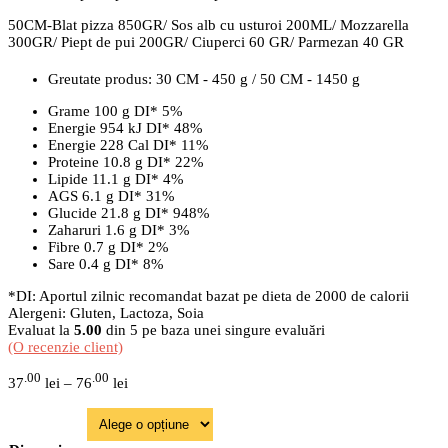
50CM-Blat pizza 850GR/ Sos alb cu usturoi 200ML/ Mozzarella
300GR/ Piept de pui 200GR/ Ciuperci 60 GR/ Parmezan 40 GR
Greutate produs:
30 CM - 450 g / 50 CM - 1450 g
Grame
100 g
DI*
5%
Energie
954 kJ
DI*
48%
Energie
228 Cal
DI*
11%
Proteine
10.8 g
DI*
22%
Lipide
11.1 g
DI*
4%
AGS
6.1 g
DI*
31%
Glucide
21.8 g
DI*
948%
Zaharuri
1.6 g
DI*
3%
Fibre
0.7 g
DI*
2%
Sare
0.4 g
DI*
8%
*DI: Aportul zilnic recomandat bazat pe dieta de 2000 de calorii
Alergeni: Gluten, Lactoza, Soia
Evaluat la
5.00
din 5 pe baza unei singure evaluări
(O recenzie client)
Interval
.00
.00
37
lei
–
76
lei
de
prețuri:
37.00 lei
până