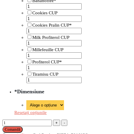
Bananoffee*
Cookies CUP
Cookies Pralin CUP*
Milk Profiterol CUP
Millefeuille CUP
Profiterol CUP*
Tiramisu CUP
*
Dimensiune
Resetați opțiunile
Pizza
Bianco
Comandă
cantitate