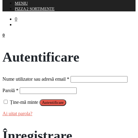
MENIU
PIZZA 2 SORTIMENTE
0
0
Autentificare
Obligatoriu
Nume utilizator sau adresă email
*
Obligatoriu
Parolă
*
Ține-mă minte
Autentificare
Ai uitat parola?
Înregistrare