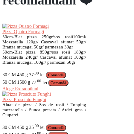
recomandăm ❤️
Pizza Quatro Formagi
30cm-Blat pizza 250gr/sos rosii100ml/
Mozzarella 120gr/ Cascaval afumat 50gr/
Branza mucegai 50gr/ parmezan 30gr
50cm-Blat pizza 850gr/sos rosii 180gr/
Mozzarella 240gr/ Cascaval afumat 100gr/
Branza mucegai 100gr/ parmezan 50gr
.00
30 CM
450 g
37
lei
Comandă
.00
50 CM
1500 g
77
lei
Comandă
Acest
Alege Extraoptiuni
produs
are
Pizza Prosciuto Funghi
mai
Aluat de pizza / Sos de rosii / Topping
multe
mozzarella / Sunca presata / Ardei gras /
Ciuperci
variații.
Opțiunile
pot
.00
30 CM
450 g
35
lei
Comandă
fi
.00