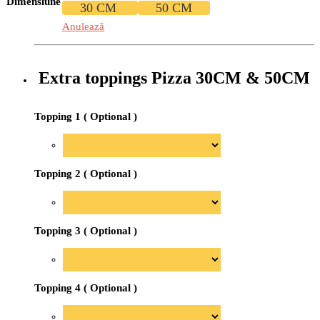
Dimensiune
30 CM
50 CM
la
76.00 lei
Anulează
Extra toppings Pizza 30CM & 50CM
Topping 1 ( Optional )
Topping 2 ( Optional )
Topping 3 ( Optional )
Topping 4 ( Optional )