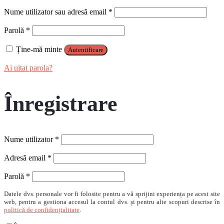
Obligatoriu
Nume utilizator sau adresă email
*
Obligatoriu
Parolă
*
Ține-mă minte
Autentificare
Ai uitat parola?
Înregistrare
Obligatoriu
Nume utilizator
*
Obligatoriu
Adresă email
*
Obligatoriu
Parolă
*
Datele dvs. personale vor fi folosite pentru a vă sprijini experiența pe acest site
web, pentru a gestiona accesul la contul dvs. și pentru alte scopuri descrise în
politică de confidențialitate
.