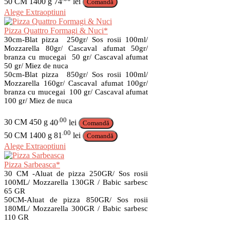
50 CM
1400 g
74
lei
Comandă
alese
Acest
Alege Extraoptiuni
în
produs
pagina
are
Pizza Quattro Formagi & Nuci*
produsului.
mai
30cm-Blat pizza 250gr/ Sos rosii 100ml/
multe
Mozzarella 80gr/ Cascaval afumat 50gr/
branza cu mucegai 50 gr/ Cascaval afumat
variații.
50 gr/ Miez de nuca
Opțiunile
50cm-Blat pizza 850gr/ Sos rosii 100ml/
pot
Mozzarella 160gr/ Cascaval afumat 100gr/
fi
branza cu mucegai 100 gr/ Cascaval afumat
alese
100 gr/ Miez de nuca
în
pagina
.00
30 CM
450 g
40
lei
produsului.
Comandă
.00
50 CM
1400 g
81
lei
Comandă
Acest
Alege Extraoptiuni
produs
are
Pizza Sarbeasca*
mai
30 CM -Aluat de pizza 250GR/ Sos rosii
multe
100ML/ Mozzarella 130GR / Babic sarbesc
65 GR
variații.
50CM-Aluat de pizza 850GR/ Sos rosii
Opțiunile
180ML/ Mozzarella 300GR / Babic sarbesc
pot
110 GR
fi
alese