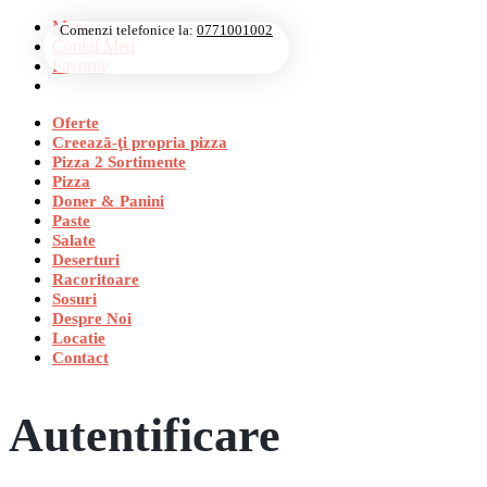
Menu
Comenzi telefonice la:
0771001002
Contul Meu
Favorite
Oferte
Creează-ţi propria pizza
Pizza 2 Sortimente
Pizza
Doner & Panini
Paste
Salate
Deserturi
Racoritoare
Sosuri
Despre Noi
Locatie
Contact
Autentificare