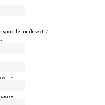
 spui de un desert ?
E*
P
LIN CUP*
EROL CUP