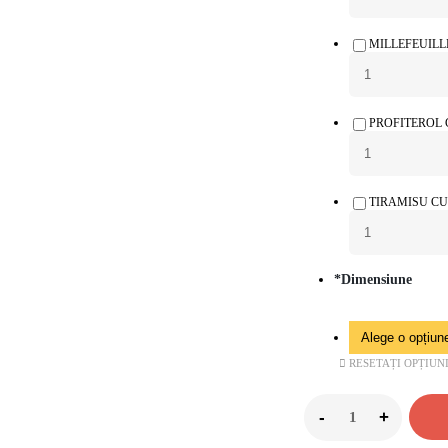
MILLEFEUILL
PROFITEROL 
TIRAMISU CU
*
Dimensiune
RESETAȚI OPȚIUN