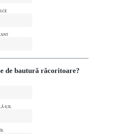
ULCE
ICANT
ie de bautură răcoritoare?
Ă 0,5L
5L