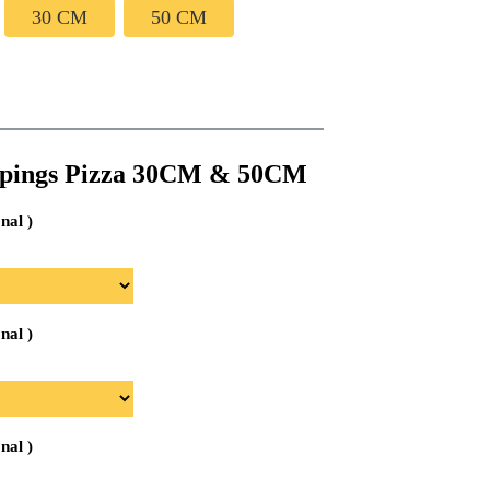
30 CM
50 CM
37.00 lei
până
la
74.00 lei
ppings Pizza 30CM & 50CM
onal )
onal )
onal )