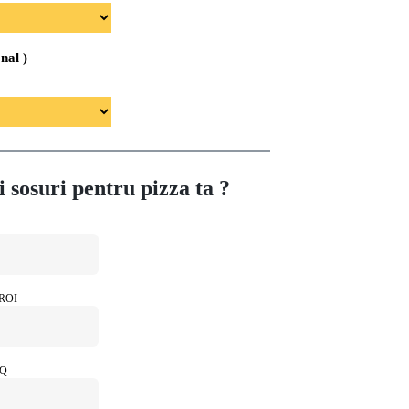
onal )
i sosuri pentru pizza ta ?
ROI
BQ