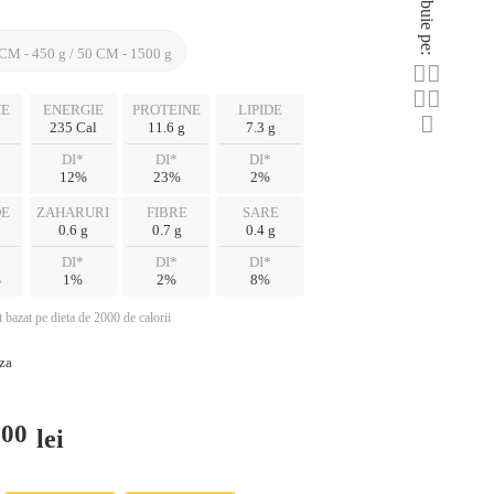
Distribuie pe:
CM - 450 g / 50 CM - 1500 g
IE
ENERGIE
PROTEINE
LIPIDE
235 Cal
11.6 g
7.3 g
DI*
DI*
DI*
12%
23%
2%
DE
ZAHARURI
FIBRE
SARE
0.6 g
0.7 g
0.4 g
DI*
DI*
DI*
%
1%
2%
8%
 bazat pe dieta de 2000 de calorii
za
.00
lei
Interval
de
prețuri: