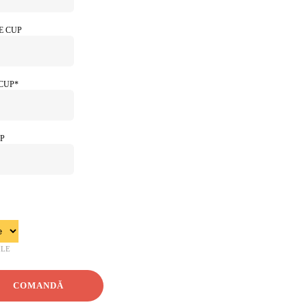
E CUP
CUP*
P
ILE
COMANDĂ