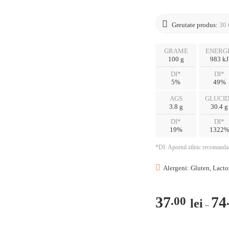
ÎNREGISTRARE
Greutate produs:
30 
GRAME
ENERG
100 g
983 kJ
DI*
DI*
5%
49%
AGS
GLUCI
3.8 g
30.4 g
DI*
DI*
19%
1322
*DI: Aportul zilnic recomandat
Alergeni: Gluten, Lacto
37
74
.00
lei
–