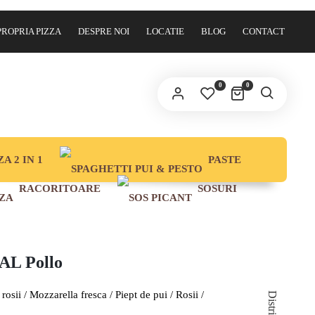
PROPRIA PIZZA
DESPRE NOI
LOCATIE
BLOG
CONTACT
0
0
ZA 2 IN 1
PASTE
RACORITOARE
SOSURI
 AL Pollo
rosii / Mozzarella fresca / Piept de pui / Rosii /