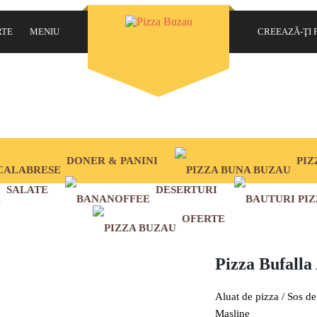
Ai uitat parola?
RTE
MENIU
CREEAZĂ-ŢI 
OBLIGATORIU
NUME UTILIZATOR
*
2 SORTIMENTE
OBLIGATORIU
ADRESĂ EMAIL
*
DONER & PANINI
PIZ
OBLIGATORIU
PAROLĂ
*
SALATE
DESERTURI
OFERTE
Datele dvs. personale vor fi folosite pentru a vă sprijini experiența pe
acest site web, pentru a gestiona accesul la contul dvs. și pentru alte
Pizza Bufalla
scopuri descrise în
politică de confidențialitate
.
Aluat de pizza / Sos de 
ÎNSCRIE-MĂ LA NEWSLETTER!
Masline