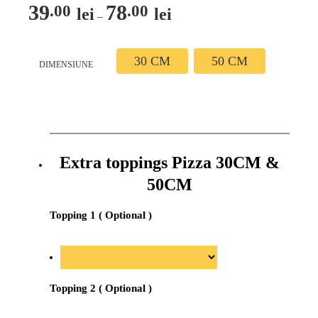
39
78
.00
.00
lei
lei
Interval
–
de
prețuri:
30 CM
50 CM
DIMENSIUNE
39.00 lei
până
la
78.00 lei
Extra toppings Pizza 30CM &
50CM
Topping 1 ( Optional )
Topping 2 ( Optional )