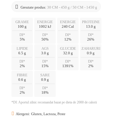
Greutate produs:
30 CM - 450 g / 50 CM - 1450 g
GRAME
ENERGIE
ENERGIE
PROTEINE
100 g
1002 kJ
240 Cal
13.0 g
DI*
DI*
DI*
DI*
5%
50%
12%
26%
LIPIDE
AGS
GLUCIDE
ZAHARURI
6.5 g
3.0 g
32.0 g
0.9 g
DI*
DI*
DI*
DI*
2%
15%
1391%
2%
U
FIBRE
SARE
0.6 g
0.9 g
DI*
DI*
2%
18%
*DI: Aportul zilnic recomandat bazat pe dieta de 2000 de calorii
Alergeni: Gluten, Lactoza, Peste