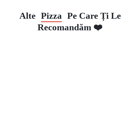
Alte
Pizza
Pe Care Ți Le
Recomandăm ❤️
Pizza Chorizo
Pizza Capriciosa
Pizza Prosciuto Funghi