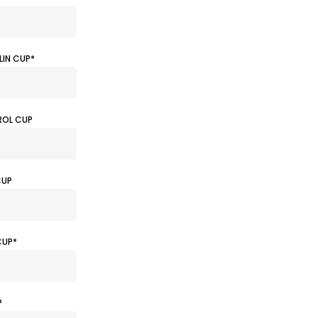
LIN CUP*
ROL CUP
CUP
CUP*
P