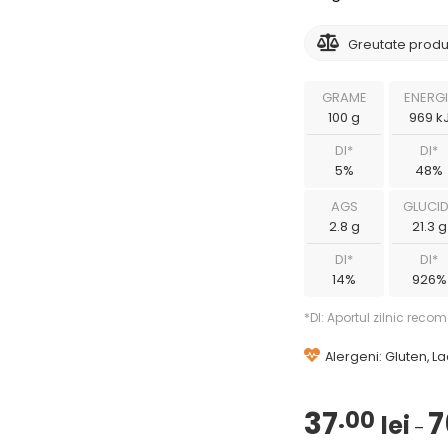
Greutate produ
GRAME
ENERGI
100 g
969 k
DI*
DI*
5%
48%
AGS
GLUCID
2.8 g
21.3 g
DI*
DI*
14%
926%
*DI: Aportul zilnic rec
Alergeni: Gluten, L
37
7
.00
lei
–