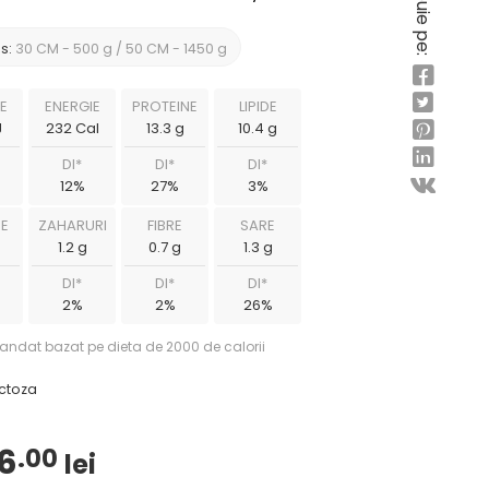
Distribuie pe:
s:
30 CM - 500 g / 50 CM - 1450 g
E
ENERGIE
PROTEINE
LIPIDE
J
232 Cal
13.3 g
10.4 g
DI*
DI*
DI*
12%
27%
3%
E
ZAHARURI
FIBRE
SARE
1.2 g
0.7 g
1.3 g
DI*
DI*
DI*
2%
2%
26%
omandat bazat pe dieta de 2000 de calorii
actoza
6
.00
lei
Interval