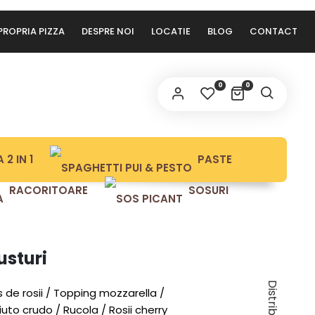
PROPRIA PIZZA
DESPRE NOI
LOCATIE
BLOG
CONTACT
OBLIGATORIU
ROLĂ
*
0
0
tele dvs. personale vor fi folosite pentru a vă sprijini
periența pe acest site web, pentru a gestiona accesul la
politică de
ntul dvs. și pentru alte scopuri descrise în
 2 IN 1
PASTE
nfidențialitate
.
RACORITOARE
SOSURI
ÎNSCRIE-MĂ LA NEWSLETTER!
ÎNREGISTRARE
usturi
s de rosii / Topping mozzarella /
uto crudo / Rucola / Rosii cherry