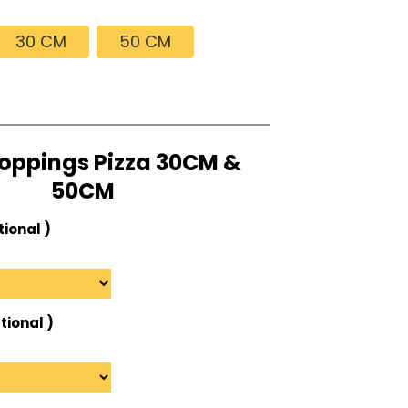
de
prețuri:
30 CM
50 CM
37.00 lei
până
la
76.00 lei
toppings Pizza 30CM &
50CM
tional )
tional )