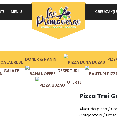
RTE
MENIU
CREEAZĂ-ŢI 
PA
ȚINE-MĂ MINTE
2 SORTIMENTE
AUTENTIFICARE
Da
Ai uitat parola?
ex
co
DONER & PANINI
PIZZA
co
SALATE
DESERTURI
OFERTE
Pizza Trei G
Aluat de pizza / So
Gorgonzola / Prosci