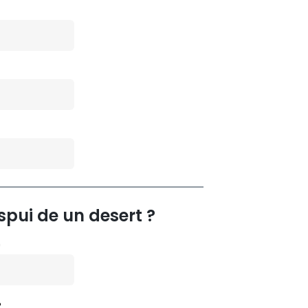
spui de un desert ?
*
P