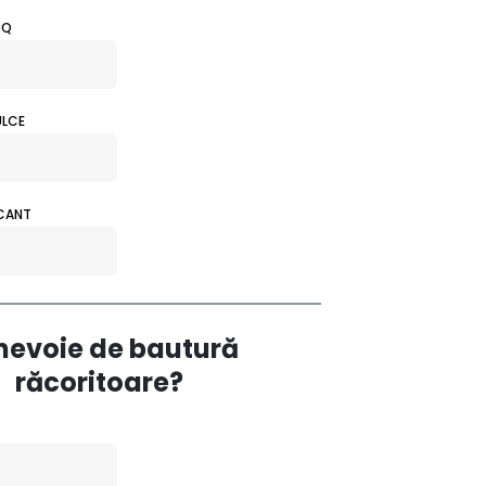
BQ
ULCE
ICANT
 nevoie de bautură
răcoritoare?