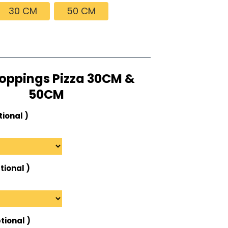
prețuri:
30 CM
50 CM
40.00 lei
până
la
82.00 lei
toppings Pizza 30CM &
50CM
tional )
tional )
tional )