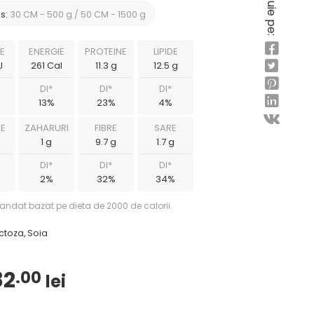
Distribuie pe:
s:
30 CM - 500 g / 50 CM - 1500 g
E
ENERGIE
PROTEINE
LIPIDE
J
261 Cal
11.3 g
12.5 g
DI*
DI*
DI*
13%
23%
4%
E
ZAHARURI
FIBRE
SARE
g
1 g
9.7 g
1.7 g
DI*
DI*
DI*
2%
32%
34%
omandat bazat pe dieta de 2000 de calorii
actoza, Soia
82
.00
lei
Interval
de