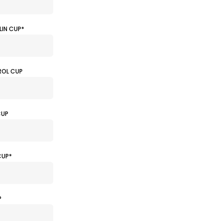
LIN CUP*
ROL CUP
CUP
CUP*
P