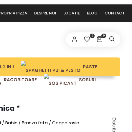
PROPRIA PIZZA
DESPRE NOI
LOCATIE
BLOG
CONTACT
OBLIGATORIU
ROLĂ
*
0
0
tele dvs. personale vor fi folosite pentru a vă sprijini
periența pe acest site web, pentru a gestiona accesul la
politică de
ntul dvs. și pentru alte scopuri descrise în
 2 IN 1
PASTE
nfidențialitate
.
RACORITOARE
SOSURI
ÎNSCRIE-MĂ LA NEWSLETTER!
ÎNREGISTRARE
nica *
ii / Babic / Branza feta / Ceapa rosie