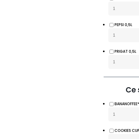
PEPSI 0,5L
PRIGAT 0,5L
Ce 
BANANOFFEE
COOKIES CU