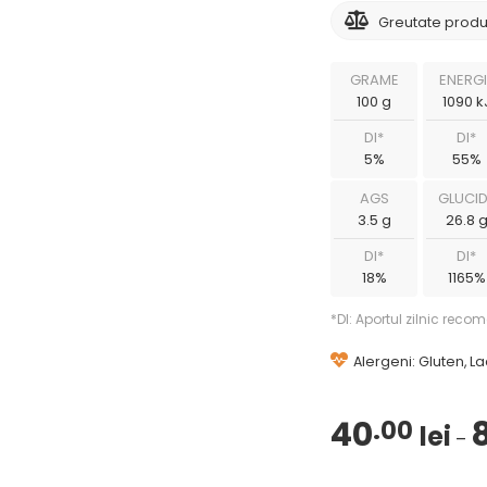
Greutate produ
GRAME
ENERGI
100 g
1090 k
DI*
DI*
5%
55%
AGS
GLUCID
3.5 g
26.8 
DI*
DI*
18%
1165%
*DI: Aportul zilnic rec
Alergeni: Gluten, L
40
.00
lei
–