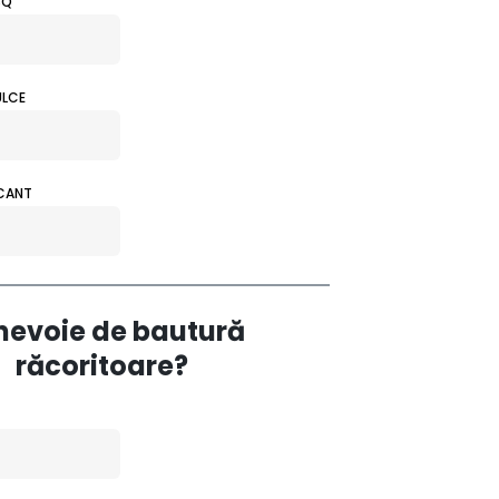
BQ
ULCE
ICANT
 nevoie de bautură
răcoritoare?