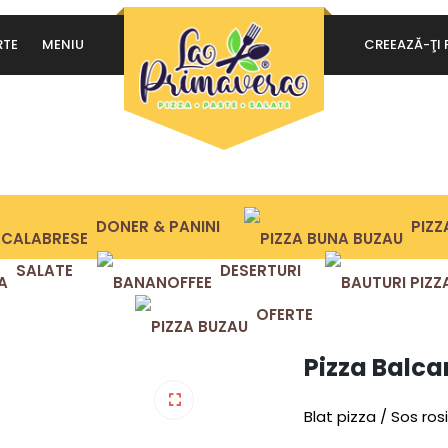
RTE
MENIU
CREEAZĂ-ŢI 
PA
ȚINE-MĂ MINTE
2 SORTIMENTE
AUTENTIFICARE
Da
Ai uitat parola?
ex
co
DONER & PANINI
PIZZA
co
SALATE
DESERTURI
OFERTE
Pizza Balca
Blat pizza / Sos ros