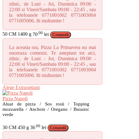
zilnic, de Luni - Joi, Duminica 09:00 -
22:00 si Vineri/Sambata 09:00 - 22:45 , sau
la telefoanele 0771001002 0771003004
0771005006. Iti multumim !
.00
50 CM
1400 g
70
lei
Comandă
La aceasta ora, Pizza La Primavera nu mai
onoreaza comenzi. Te asteptam tot aici,
zilnic, de Luni - Joi, Duminica 09:00 -
22:00 si Vineri/Sambata 09:00 - 22:45 , sau
la telefoanele 0771001002 0771003004
0771005006. Iti multumim !
Acest
Alege Extraoptiuni
produs
are
Pizza Napoli
mai
Aluat de pizza / Sos rosii / Topping
multe
mozzarella / Anchois / Oregano / Busuioc
verde
variații.
Opțiunile
pot
.00
30 CM
450 g
36
lei
Comandă
fi
alese