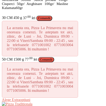
fi
Ciuperci 50gr/ Anghinare 100gr/ Masline
alese
Kalamata60gr
în
pagina
.00
30 CM
450 g
37
lei
produsului.
Comandă
La aceasta ora, Pizza La Primavera nu mai
onoreaza comenzi. Te asteptam tot aici,
zilnic, de Luni - Joi, Duminica 09:00 -
22:00 si Vineri/Sambata 09:00 - 22:45 , sau
la telefoanele 0771001002 0771003004
0771005006. Iti multumim !
.00
50 CM
1500 g
77
lei
Comandă
La aceasta ora, Pizza La Primavera nu mai
onoreaza comenzi. Te asteptam tot aici,
zilnic, de Luni - Joi, Duminica 09:00 -
22:00 si Vineri/Sambata 09:00 - 22:45 , sau
la telefoanele 0771001002 0771003004
0771005006. Iti multumim !
Acest
Alege Extraoptiuni
produs