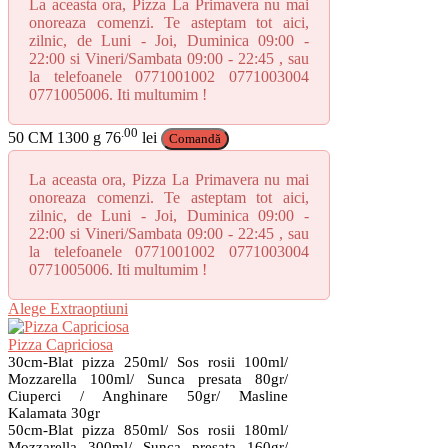
La aceasta ora, Pizza La Primavera nu mai
în
onoreaza comenzi. Te asteptam tot aici,
pagina
zilnic, de Luni - Joi, Duminica 09:00 -
produsului.
22:00 si Vineri/Sambata 09:00 - 22:45 , sau
la telefoanele 0771001002 0771003004
0771005006. Iti multumim !
.00
50 CM
1300 g
76
lei
Comandă
La aceasta ora, Pizza La Primavera nu mai
onoreaza comenzi. Te asteptam tot aici,
zilnic, de Luni - Joi, Duminica 09:00 -
22:00 si Vineri/Sambata 09:00 - 22:45 , sau
la telefoanele 0771001002 0771003004
0771005006. Iti multumim !
Acest
Alege Extraoptiuni
produs
are
Pizza Capriciosa
mai
30cm-Blat pizza 250ml/ Sos rosii 100ml/
multe
Mozzarella 100ml/ Sunca presata 80gr/
Ciuperci / Anghinare 50gr/ Masline
variații.
Kalamata 30gr
Opțiunile
50cm-Blat pizza 850ml/ Sos rosii 180ml/
pot
Mozzarella 300ml/ Sunca presata 160gr/