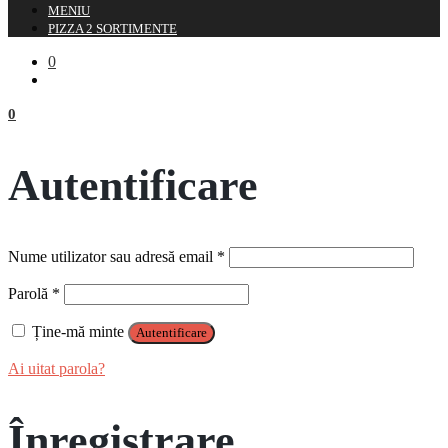
MENIU
PIZZA 2 SORTIMENTE
0
0
Autentificare
Obligatoriu
Nume utilizator sau adresă email
*
Obligatoriu
Parolă
*
Ține-mă minte
Autentificare
Ai uitat parola?
Înregistrare