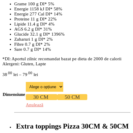
Grame
100 g
DI*
5%
Energie
1158 kJ
DI*
58%
Energie
277 Cal
DI*
14%
Proteine
11 g
DI*
22%
Lipide
11.4 g
DI*
4%
AGS
6.2 g
DI*
31%
Glucide
32.1 g
DI*
1396%
Zaharuri
1 g
DI*
2%
Fibre
0.7 g
DI*
2%
Sare
0.7 g
DI*
14%
*DI: Aportul zilnic recomandat bazat pe dieta de 2000 de calorii
Alergeni: Gluten, Lapte
Interval
.00
.00
38
lei
–
79
lei
de
prețuri:
38.00 lei
până
Dimensiune
30 CM
50 CM
la
79.00 lei
Anulează
Extra toppings Pizza 30CM & 50CM