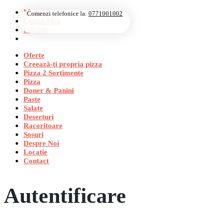
Menu
Comenzi telefonice la:
0771001002
Contul Meu
Favorite
Oferte
Creează-ţi propria pizza
Pizza 2 Sortimente
Pizza
Doner & Panini
Paste
Salate
Deserturi
Racoritoare
Sosuri
Despre Noi
Locatie
Contact
Autentificare