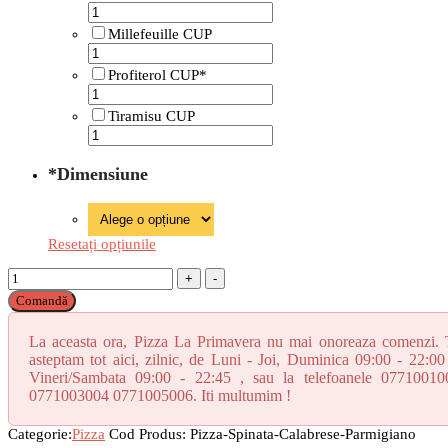
Millefeuille CUP
Profiterol CUP*
Tiramisu CUP
*
Dimensiune
Resetați opțiunile
Pizza
Spinata
Comandă
Calabrese
e
La aceasta ora, Pizza La Primavera nu mai onoreaza comenzi. 
Parmigiano*
asteptam tot aici, zilnic, de Luni - Joi, Duminica 09:00 - 22:00
cantitate
Vineri/Sambata 09:00 - 22:45 , sau la telefoanele 07710010
0771003004 0771005006. Iti multumim !
Categorie:
Pizza
Cod Produs:
Pizza-Spinata-Calabrese-Parmigiano