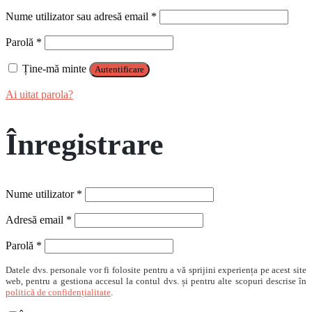
Obligatoriu
Nume utilizator sau adresă email
*
Obligatoriu
Parolă
*
Ține-mă minte
Autentificare
Ai uitat parola?
Înregistrare
Obligatoriu
Nume utilizator
*
Obligatoriu
Adresă email
*
Obligatoriu
Parolă
*
Datele dvs. personale vor fi folosite pentru a vă sprijini experiența pe acest site
web, pentru a gestiona accesul la contul dvs. și pentru alte scopuri descrise în
politică de confidențialitate
.