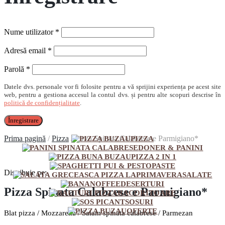
Obligatoriu
Nume utilizator
*
Obligatoriu
Adresă email
*
Obligatoriu
Parolă
*
Datele dvs. personale vor fi folosite pentru a vă sprijini experiența pe acest site
web, pentru a gestiona accesul la contul dvs. și pentru alte scopuri descrise în
politică de confidențialitate
.
Înregistrare
Prima pagină
/
Pizza
/
Pizza Spinata Calabrese e Parmigiano*
PIZZA
DONER & PANINI
PIZZA 2 IN 1
PASTE
Distribuie pe:
SALATE
DESERTURI
Pizza Spinata Calabrese e Parmigiano*
RACORITOARE
SOSURI
OFERTE
Blat pizza / Mozzarella / Salam spinata calabrese / Parmezan