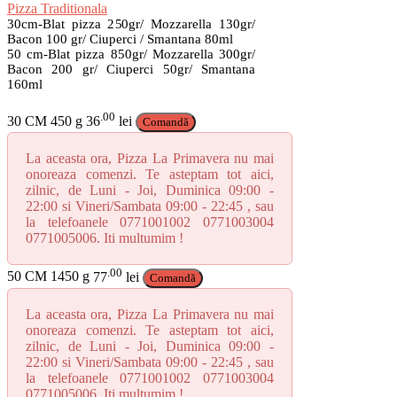
are
Pizza Traditionala
mai
30cm-Blat pizza 250gr/ Mozzarella 130gr/
multe
Bacon 100 gr/ Ciuperci / Smantana 80ml
50 cm-Blat pizza 850gr/ Mozzarella 300gr/
variații.
Bacon 200 gr/ Ciuperci 50gr/ Smantana
Opțiunile
160ml
pot
fi
.00
alese
30 CM
450 g
36
lei
Comandă
în
pagina
La aceasta ora, Pizza La Primavera nu mai
produsului.
onoreaza comenzi. Te asteptam tot aici,
zilnic, de Luni - Joi, Duminica 09:00 -
22:00 si Vineri/Sambata 09:00 - 22:45 , sau
la telefoanele 0771001002 0771003004
0771005006. Iti multumim !
.00
50 CM
1450 g
77
lei
Comandă
La aceasta ora, Pizza La Primavera nu mai
onoreaza comenzi. Te asteptam tot aici,
zilnic, de Luni - Joi, Duminica 09:00 -
22:00 si Vineri/Sambata 09:00 - 22:45 , sau
la telefoanele 0771001002 0771003004
0771005006. Iti multumim !