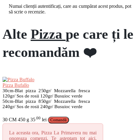
Numai clienții autentificați, care au cumpărat acest produs, pot
să scrie o recenzie.
Alte
Pizza
pe care ți le
recomandăm ❤️
Pizza Bufallo
30cm-Blat pizza 250gr/ Mozzarella fresca
120gr/ Sos de rosii 120gr/ Busuioc verde
50cm-Blat pizza 850gr/ Mozzarella fresca
240gr/ Sos de rosii 240gr/ Busuioc verde
.00
30 CM
450 g
35
lei
Comandă
La aceasta ora, Pizza La Primavera nu mai
onoreaza comenzi. Te asteptam tot aici,