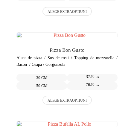
Acest
ALEGE EXTRAOPTIUNI
produs
are
mai
multe
variații.
Opțiunile
pot
Pizza Bon Gusto
fi
alese
Aluat de pizza / Sos de rosii / Topping de mozzarella /
în
Bacon / Ceapa / Gorgonzola
pagina
produsului.
37
.00
lei
30 CM
76
.00
lei
50 CM
Acest
ALEGE EXTRAOPTIUNI
produs
are
mai
multe
variații.
Opțiunile