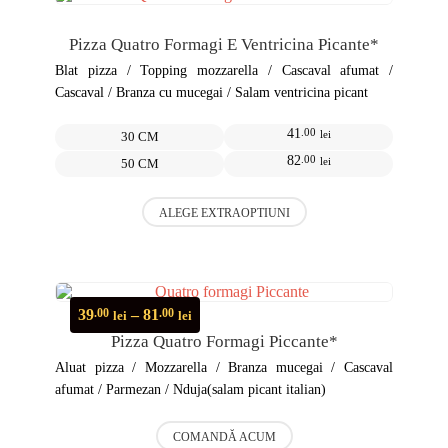
Opțiunile
pot
Pizza Quatro Formagi E Ventricina Picante*
fi
alese
Blat pizza / Topping mozzarella / Cascaval afumat /
în
Cascaval / Branza cu mucegai / Salam ventricina picant
pagina
produsului.
41
.00
lei
30 CM
82
.00
lei
50 CM
Acest
ALEGE EXTRAOPTIUNI
produs
are
mai
multe
variații.
Opțiunile
Interval
39
–
81
.00
.00
lei
lei
pot
de
Pizza Quatro Formagi Piccante*
fi
prețuri:
alese
39.00 lei
Aluat pizza / Mozzarella / Branza mucegai / Cascaval
în
până
afumat / Parmezan / Nduja(salam picant italian)
pagina
la
produsului.
81.00 lei
Acest
COMANDĂ ACUM
produs