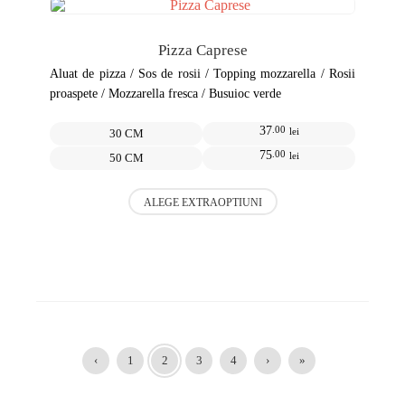
variații.
Opțiunile
pot
Pizza Caprese
fi
alese
Aluat de pizza / Sos de rosii / Topping mozzarella / Rosii
în
proaspete / Mozzarella fresca / Busuioc verde
pagina
produsului.
37
.00
lei
30 CM
75
.00
lei
50 CM
Acest
ALEGE EXTRAOPTIUNI
produs
are
mai
multe
variații.
Opțiunile
pot
fi
alese
în
‹
1
2
3
4
›
»
pagina
produsului.