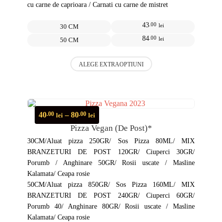
în
cu carne de caprioara / Carnati cu carne de mistret
pagina
produsului.
43
.00
lei
30 CM
84
.00
lei
50 CM
Acest
ALEGE EXTRAOPTIUNI
produs
are
mai
multe
variații.
Opțiunile
Interval
40
–
80
.00
.00
lei
lei
pot
de
Pizza Vegan (de Post)*
fi
prețuri:
alese
40.00 lei
30CM/Aluat pizza 250GR/ Sos Pizza 80ML/ MIX
în
până
BRANZETURI DE POST 120GR/ Ciuperci 30GR/
pagina
la
Porumb / Anghinare 50GR/ Rosii uscate / Masline
produsului.
80.00 lei
Kalamata/ Ceapa rosie
50CM/Aluat pizza 850GR/ Sos Pizza 160ML/ MIX
BRANZETURI DE POST 240GR/ Ciuperci 60GR/
Porumb 40/ Anghinare 80GR/ Rosii uscate / Masline
Kalamata/ Ceapa rosie