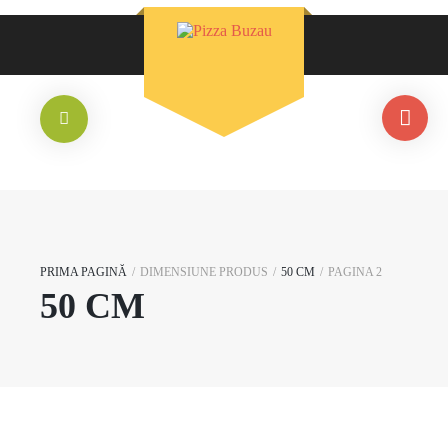
PRIMA PAGINĂ
/
DIMENSIUNE PRODUS
/
50 CM
/
PAGINA 2
50 CM