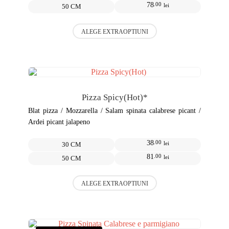
78
.00
lei
50 CM
Acest
ALEGE EXTRAOPTIUNI
produs
are
mai
multe
variații.
Opțiunile
pot
Pizza Spicy(Hot)*
fi
alese
Blat pizza / Mozzarella / Salam spinata calabrese picant /
în
Ardei picant jalapeno
pagina
produsului.
38
.00
lei
30 CM
81
.00
lei
50 CM
Acest
ALEGE EXTRAOPTIUNI
produs
are
mai
multe
variații.