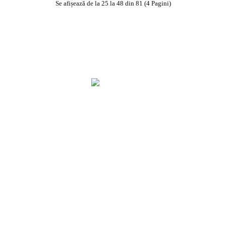
Se afișează de la 25 la 48 din 81 (4 Pagini)
Firma : La Prima Veraci SRL
CUI : RO39376907
NR. REG. COM: J10/521/2018
Program: Luni - Joi, Duminica 09:00 - 22:00
Vineri - Sambata 09:00 - 22:45
Adresa: Strada Colonel Ion Buzoianu 86
Tel:
0771001002
0771003004
0771005006
Email:
office@pizzalaprimavera.ro
Legal