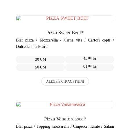
are
mai
multe
variații.
Opțiunile
pot
Pizza Sweet Beef*
fi
alese
Blat pizza / Mozzarella / Carne vita / Cartofi copti /
în
Dulceata merisoare
pagina
produsului.
43
.00
lei
30 CM
81
.00
lei
50 CM
Acest
ALEGE EXTRAOPTIUNI
produs
are
mai
multe
variații.
Opțiunile
pot
Pizza Vanatoreasca*
fi
alese
Blat pizza / Topping mozzarella / Ciuperci murate / Salam