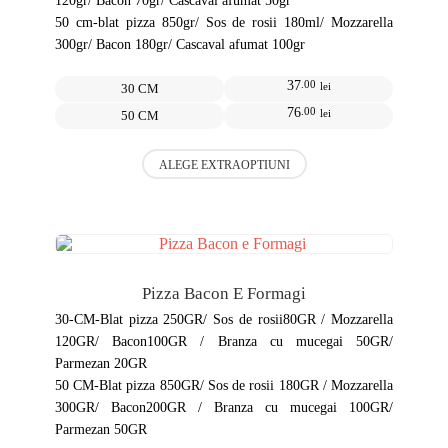
120gr/ Bacon 70gr/ Cascaval afumat 50gr
pagina
50 cm-blat pizza 850gr/ Sos de rosii 180ml/ Mozzarella
produsului.
300gr/ Bacon 180gr/ Cascaval afumat 100gr
37
.00
lei
30 CM
76
.00
lei
50 CM
Acest
ALEGE EXTRAOPTIUNI
produs
are
mai
multe
variații.
Opțiunile
pot
Pizza Bacon E Formagi
fi
alese
30-CM-Blat pizza 250GR/ Sos de rosii80GR / Mozzarella
în
120GR/ Bacon100GR / Branza cu mucegai 50GR/
pagina
Parmezan 20GR
produsului.
50 CM-Blat pizza 850GR/ Sos de rosii 180GR / Mozzarella
300GR/ Bacon200GR / Branza cu mucegai 100GR/
Parmezan 50GR