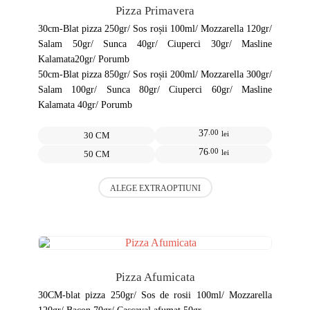
pot
Pizza Primavera
fi
alese
30cm-Blat pizza 250gr/ Sos roșii 100ml/ Mozzarella 120gr/
în
Salam 50gr/ Sunca 40gr/ Ciuperci 30gr/ Masline
pagina
Kalamata20gr/ Porumb
produsului.
50cm-Blat pizza 850gr/ Sos roșii 200ml/ Mozzarella 300gr/
Salam 100gr/ Sunca 80gr/ Ciuperci 60gr/ Masline
Kalamata 40gr/ Porumb
37
.00
lei
30 CM
76
.00
lei
50 CM
Acest
ALEGE EXTRAOPTIUNI
produs
are
mai
multe
variații.
Opțiunile
pot
Pizza Afumicata
fi
alese
30CM-blat pizza 250gr/ Sos de rosii 100ml/ Mozzarella
în