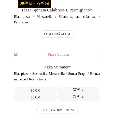
Opțiunile
Interval
38
–
79
.00
.00
lei
lei
pot
de
Pizza Spinata Calabrese E Parmigiano*
fi
prețuri:
alese
38.00 lei
Blat pizza / Mozzarella / Salam spinata calabrese /
în
până
Parmezan
pagina
la
produsului.
79.00 lei
Acest
COMANDĂ ACUM
produs
are
mai
multe
variații.
Opțiunile
pot
Pizza Summer*
fi
alese
Blat pizza / Sos rosii / Mozzarella / Sunca Praga / Branza
în
mucegai / Rosii cherry
pagina
produsului.
37
.00
lei
30 CM
78
.00
lei
50 CM
Acest
ALEGE EXTRAOPTIUNI
produs