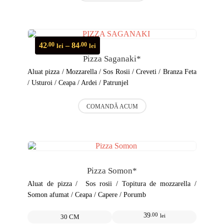
are
mai
multe
variații.
Opțiunile
Interval
42
–
84
.00
.00
lei
lei
pot
de
Pizza Saganaki*
fi
prețuri:
alese
42.00 lei
Aluat pizza / Mozzarella / Sos Rosii / Creveti / Branza Feta
în
până
/ Usturoi / Ceapa / Ardei / Patrunjel
pagina
la
produsului.
84.00 lei
Acest
COMANDĂ ACUM
produs
are
mai
multe
variații.
Opțiunile
pot
Pizza Somon*
fi
alese
Aluat de pizza / Sos rosii / Topitura de mozzarella /
în
Somon afumat / Ceapa / Capere / Porumb
pagina
produsului.
39
.00
lei
30 CM