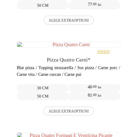
77
.00
lei
50 CM
Acest
ALEGE EXTRAOPTIUNI
produs
are
mai
multe
variații.
Opțiunile
pot
Pizza Quatro Carni*
fi
alese
Blat pizza / Topping mozzarella / Sos pizza / Carne porc /
în
Carne vita / Carne curcan / Carne pui
pagina
produsului.
40
.00
lei
30 CM
81
.00
lei
50 CM
Acest
ALEGE EXTRAOPTIUNI
produs
are
mai
multe
variații.