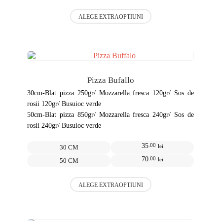
Acest
ALEGE EXTRAOPTIUNI
produs
are
mai
multe
variații.
Opțiunile
pot
Pizza Bufallo
fi
alese
30cm-Blat pizza 250gr/ Mozzarella fresca 120gr/ Sos de
în
rosii 120gr/ Busuioc verde
pagina
50cm-Blat pizza 850gr/ Mozzarella fresca 240gr/ Sos de
produsului.
rosii 240gr/ Busuioc verde
35
.00
lei
30 CM
70
.00
lei
50 CM
Acest
ALEGE EXTRAOPTIUNI
produs
are
mai
multe