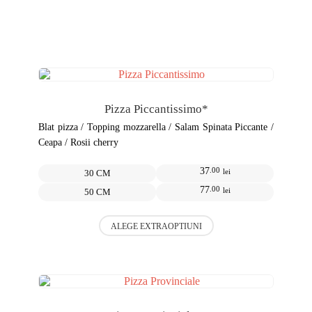
Pizza Piccantissimo*
Blat pizza / Topping mozzarella / Salam Spinata Piccante /
Ceapa / Rosii cherry
U
37
.00
lei
30 CM
77
.00
lei
50 CM
Acest
ALEGE EXTRAOPTIUNI
produs
are
mai
multe
variații.
Opțiunile
pot