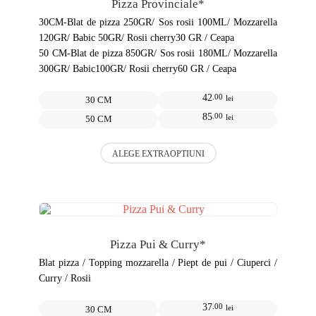
Pizza Provinciale*
fi
alese
30CM-Blat de pizza 250GR/ Sos rosii 100ML/ Mozzarella
în
120GR/ Babic 50GR/ Rosii cherry30 GR / Ceapa
pagina
50 CM-Blat de pizza 850GR/ Sos rosii 180ML/ Mozzarella
produsului.
300GR/ Babic100GR/ Rosii cherry60 GR / Ceapa
42
.00
lei
30 CM
85
.00
lei
50 CM
Acest
ALEGE EXTRAOPTIUNI
produs
are
mai
multe
variații.
Opțiunile
pot
Pizza Pui & Curry*
fi
alese
Blat pizza / Topping mozzarella / Piept de pui / Ciuperci /
în
Curry / Rosii
pagina
produsului.
37
.00
lei
30 CM