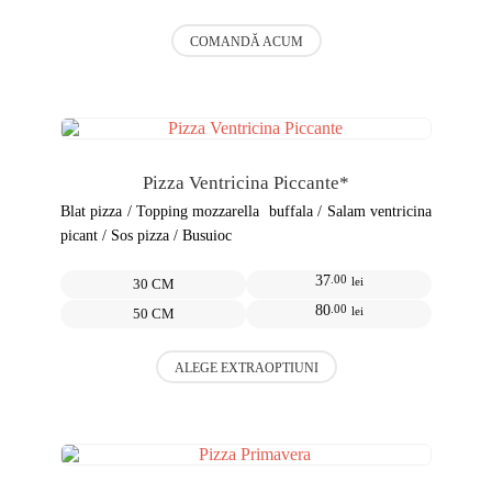
Acest
COMANDĂ ACUM
produs
are
mai
multe
variații.
Opțiunile
pot
Pizza Ventricina Piccante*
fi
alese
Blat pizza / Topping mozzarella buffala / Salam ventricina
în
picant / Sos pizza / Busuioc
pagina
produsului.
37
.00
lei
30 CM
80
.00
lei
50 CM
Acest
ALEGE EXTRAOPTIUNI
produs
are
mai
multe
variații.
Opțiunile