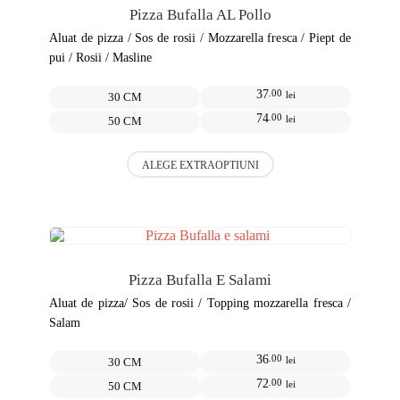
pot
Pizza Bufalla AL Pollo
fi
alese
Aluat de pizza / Sos de rosii / Mozzarella fresca / Piept de
în
pui / Rosii / Masline
pagina
produsului.
37
.00
lei
30 CM
74
.00
lei
50 CM
Acest
ALEGE EXTRAOPTIUNI
produs
are
mai
multe
variații.
Opțiunile
pot
Pizza Bufalla E Salami
fi
alese
Aluat de pizza/ Sos de rosii / Topping mozzarella fresca /
în
Salam
pagina
produsului.
36
.00
lei
30 CM
72
.00
lei
50 CM