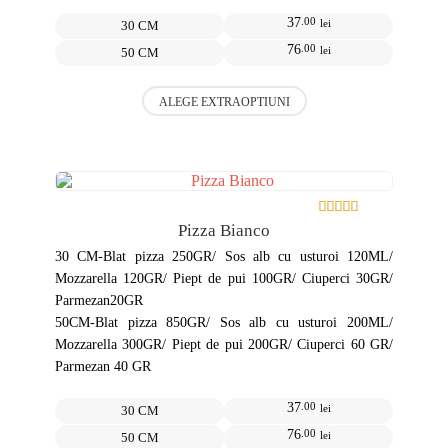
37
.00
lei
30 CM
76
.00
lei
50 CM
Acest
ALEGE EXTRAOPTIUNI
produs
are
mai
multe
variații.
Opțiunile
pot
Pizza Bianco
fi
alese
30 CM-Blat pizza 250GR/ Sos alb cu usturoi 120ML/
în
Mozzarella 120GR/ Piept de pui 100GR/ Ciuperci 30GR/
pagina
Parmezan20GR
produsului.
50CM-Blat pizza 850GR/ Sos alb cu usturoi 200ML/
Mozzarella 300GR/ Piept de pui 200GR/ Ciuperci 60 GR/
Parmezan 40 GR
37
.00
lei
30 CM
76
.00
lei
50 CM